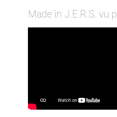
Made in J.E.R.S. vu p