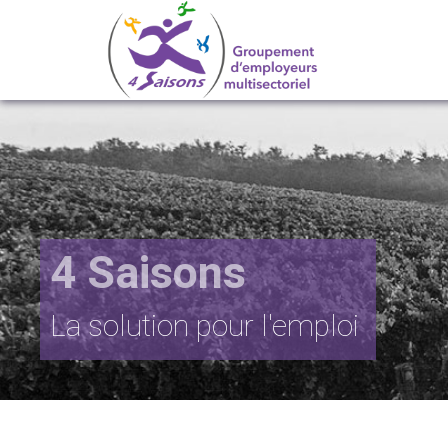
4 Saisons
Groupement
4 Saisons
685
231
d'employeurs
La solution pour l'emploi
Salariés recrutés chaque année
entreprises adhérentes
multisectoriel